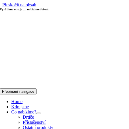
Přeskočit na obsah
Vyrábíme stroje … nabízíme řešení.
Přepínání navigace
Home
Kdo jsme
Co nabízíme?
Drtiče
Příslušenství
Ostatní produkty