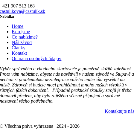
+421 907 513 168
castulikova@castulik.sk
Nabídka
Home
Kdo jsme
Co nabízíme?
Náš závod
Články
Kontakt
Ochrana osobných údajov
Výběr správného a vhodného skartovače je poměrně složitá záležitost.
Proto vám nabízíme, abyste nás navštívili v našem závodě ve Stupavě 
nechali si problematiku dezintegrace vašeho materiálu vysvětlit na
místě. Zároveň si budete moci prohlédnout mnoho našich výrobků v
různých fázích dokončení. Případné praktické zkoušky strojů je třeba
domluvit předem, aby bylo zajištěno včasné připojení a správné
nastavení všeho potřebného.
Kontaktujte ná
© Všechna práva vyhrazena | 2024 - 2026