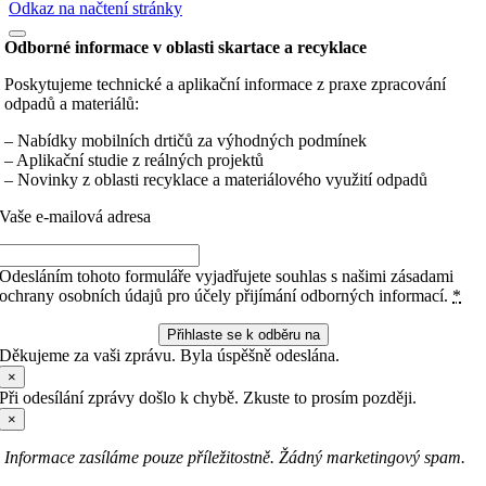
Odkaz na načtení stránky
Odborné informace v oblasti skartace a recyklace
Poskytujeme technické a aplikační informace z praxe zpracování
odpadů a materiálů:
– Nabídky mobilních drtičů za výhodných podmínek
– Aplikační studie z reálných projektů
– Novinky z oblasti recyklace a materiálového využití odpadů
Vaše e-mailová adresa
Odesláním tohoto formuláře vyjadřujete souhlas s našimi zásadami
ochrany osobních údajů pro účely přijímání odborných informací.
*
Přihlaste se k odběru na
Děkujeme za vaši zprávu. Byla úspěšně odeslána.
×
Při odesílání zprávy došlo k chybě. Zkuste to prosím později.
×
Informace zasíláme pouze příležitostně. Žádný marketingový spam.