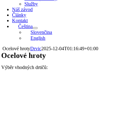
Služby
Náš závod
Články
Kontakt
Čeština
Slovenčina
English
Ocelové hroty
Drvic
2025-12-04T01:16:49+01:00
Ocelové hroty
Výběr vhodných drtičů: