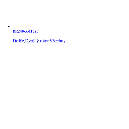
DR240-X-11325
Drtiče
,
Dvojitý rotor
,
Všechny