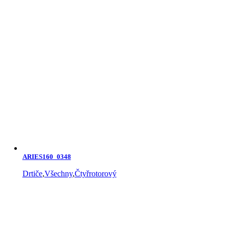
ARIES160_0348
Drtiče
,
Všechny
,
Čtyřrotorový