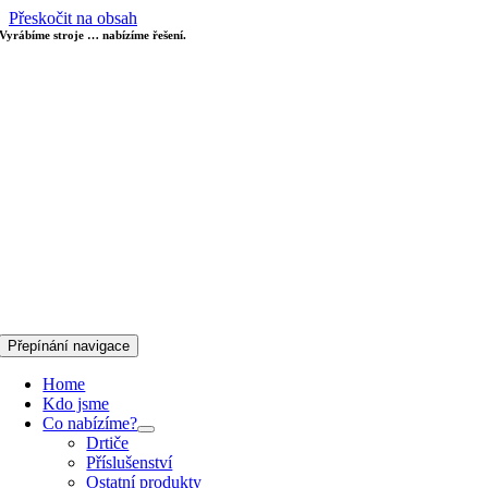
Přeskočit na obsah
Vyrábíme stroje … nabízíme řešení.
Přepínání navigace
Home
Kdo jsme
Co nabízíme?
Drtiče
Příslušenství
Ostatní produkty