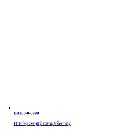
DR160-0-0999
Drtiče
,
Dvojitý rotor
,
Všechny