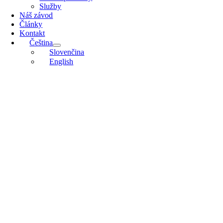
Služby
Náš závod
Články
Kontakt
Čeština
Slovenčina
English