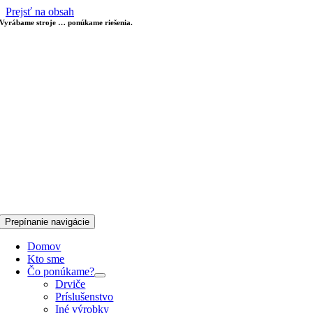
Prejsť na obsah
Vyrábame stroje … ponúkame riešenia.
Prepínanie navigácie
Domov
Kto sme
Čo ponúkame?
Drviče
Príslušenstvo
Iné výrobky