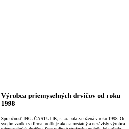
Výrobca priemyselných drvičov od roku
1998
Spoločnosť ING. ČASTULÍK, s.r.o. bola založená v roku 1998. Od
svojho vzniku sa firma profiluje ako samostatný a nezávislý výrobca
priemyselných drvičov. Sme rodinný strojársky podnik, kde všetky