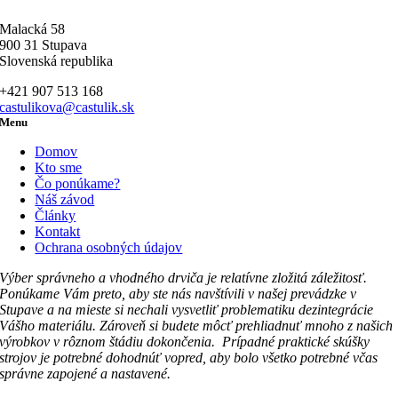
Malacká 58
900 31 Stupava
Slovenská republika
+421 907 513 168
castulikova@castulik.sk
Menu
Domov
Kto sme
Čo ponúkame?
Náš závod
Články
Kontakt
Ochrana osobných údajov
Výber správneho a vhodného drviča je relatívne zložitá záležitosť.
Ponúkame Vám preto, aby ste nás navštívili v našej prevádzke v
Stupave a na mieste si nechali vysvetliť problematiku dezintegrácie
Vášho materiálu. Zároveň si budete môcť prehliadnuť mnoho z našich
výrobkov v rôznom štádiu dokončenia. Prípadné praktické skúšky
strojov je potrebné dohodnúť vopred, aby bolo všetko potrebné včas
správne zapojené a nastavené.