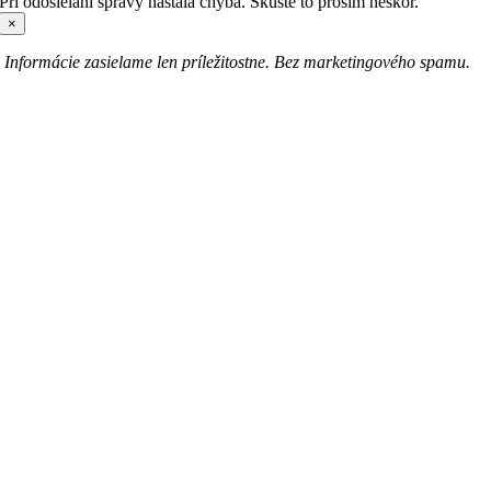
Pri odosielaní správy nastala chyba. Skúste to prosím neskôr.
×
Informácie zasielame len príležitostne. Bez marketingového spamu.