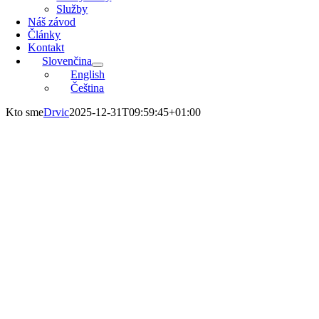
Služby
Náš závod
Články
Kontakt
Slovenčina
English
Čeština
Kto sme
Drvic
2025-12-31T09:59:45+01:00