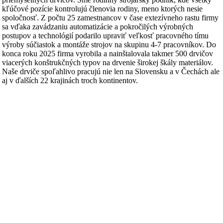
kľúčové pozície kontrolujú členovia rodiny, meno ktorých nesie
spoločnosť. Z počtu 25 zamestnancov v čase extezívneho rastu firmy
sa vďaka zavádzaniu automatizácie a pokročilých výrobných
postupov a technológií podarilo upraviť veľkosť pracovného tímu
výroby súčiastok a montáže strojov na skupinu 4-7 pracovníkov. Do
konca roku 2025 firma vyrobila a nainštalovala takmer 500 drvičov
viacerých konštrukčných typov na drvenie širokej škály materiálov.
Naše drviče spoľahlivo pracujú nie len na Slovensku a v Čechách ale
aj v ďalších 22 krajinách troch kontinentov.