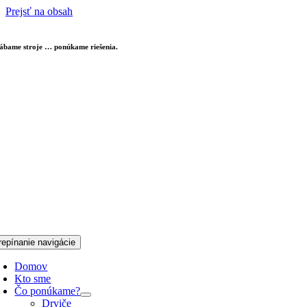
Prejsť na obsah
ábame stroje … ponúkame riešenia.
repínanie navigácie
Domov
Kto sme
Čo ponúkame?
Drviče