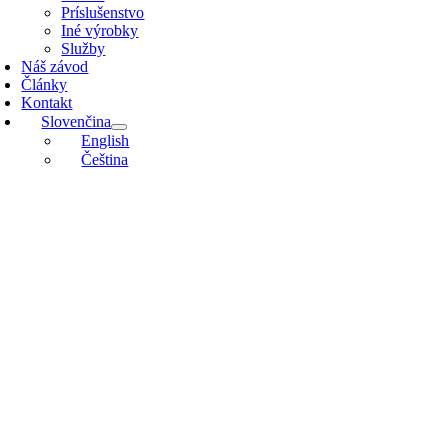
Príslušenstvo
Iné výrobky
Služby
Náš závod
Články
Kontakt
Slovenčina
English
Čeština