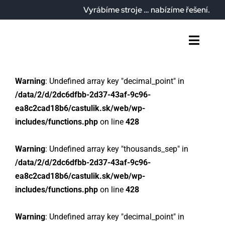
Přeskočit
Vyrábíme stroje … nabízíme řešení.
na
obsah
Přepín
navig
Home
Warning
: Undefined array key "decimal_point" in
Kdo jsme
/data/2/d/2dc6dfbb-2d37-43af-9c96-
ea8c2cad18b6/castulik.sk/web/wp-
Co nabízíme?
includes/functions.php
on line
428
Náš závod
Warning
: Undefined array key "thousands_sep" in
/data/2/d/2dc6dfbb-2d37-43af-9c96-
Články
ea8c2cad18b6/castulik.sk/web/wp-
includes/functions.php
on line
428
Kontakt
Warning
: Undefined array key "decimal_point" in
Čeština