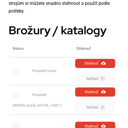
strojům si můžete snadno stáhnout a použít podle
potřeby.
Brožury / katalogy
Názov
Stiahnuť
Stiahnuť
Prospekt Canis
Náhľad
Stiahnuť
Prospekt
MN300_wood_SK+GB_140411
Náhľad
Stiahnuť